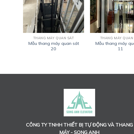
 SÁT
THANG MÁY QUAN SÁT
THANG MÁY QUAN
an sát
Mẫu thang máy quan sát
Mẫu thang máy qu
20
11
CÔNG TY TNHH THIẾT BỊ TỰ ĐỘNG VÀ THANG
MÁY - SONG ANH