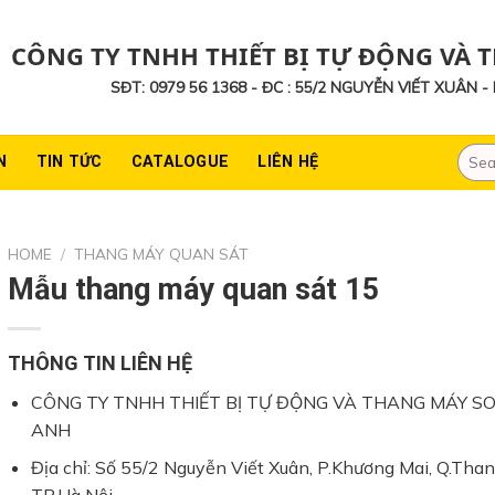
CÔNG TY TNHH THIẾT BỊ TỰ ĐỘNG VÀ 
SĐT: 0979 56 1368 - ĐC : 55/2 NGUYỄN VIẾT XUÂN 
Searc
N
TIN TỨC
CATALOGUE
LIÊN HỆ
for:
HOME
/
THANG MÁY QUAN SÁT
Mẫu thang máy quan sát 15
THÔNG TIN LIÊN HỆ
CÔNG TY TNHH THIẾT BỊ TỰ ĐỘNG VÀ THANG MÁY S
ANH
Địa chỉ: Số 55/2 Nguyễn Viết Xuân, P.Khương Mai, Q.Than