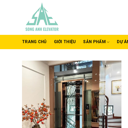
Chuyển
đến
nội
dung
TRANG CHỦ
GIỚI THIỆU
SẢN PHẨM
DỰ Á