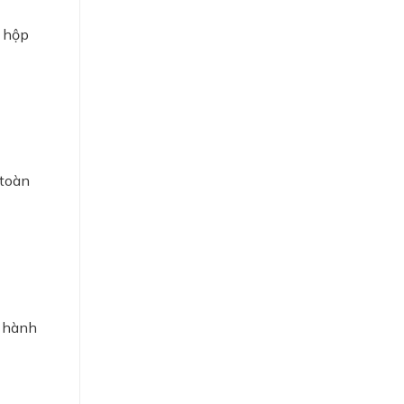
í hộp
 toàn
n hành