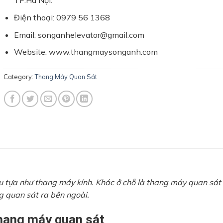
TP.Hà Nội.
Điện thoại: 0979 56 1368
Email: songanhelevator@gmail.com
Website: www.thangmaysonganh.com
Category:
Thang Máy Quan Sát
 tựa như thang máy kính. Khác ở chỗ là thang máy quan sát
ng quan sát ra bên ngoài.
hang máy quan sát