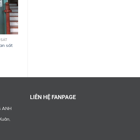
 SÁT
an sát
LIÊN HỆ FANPAGE
G ANH
Xuân,