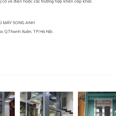
ự cố về điện hoặc các trường hợp khẩn cấp khác.
NG MÁY SONG ANH
i, Q.Thanh Xuân, TP.Hà Nội.