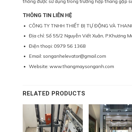
thống được sử dụng trong trường hợp thang gặp s
THÔNG TIN LIÊN HỆ
CÔNG TY TNHH THIẾT BỊ TỰ ĐỘNG VÀ THA
Địa chỉ: Số 55/2 Nguyễn Viết Xuân, P.Khương Ma
Điện thoại: 0979 56 1368
Email: songanhelevator@gmail.com
Website: www.thangmaysonganh.com
RELATED PRODUCTS