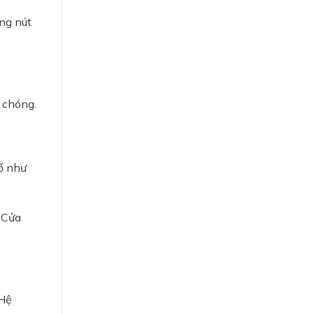
ụng nút
 chóng.
ố như
 Cửa
 Hệ