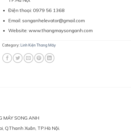
TP.Hà Nội.
Điện thoại: 0979 56 1368
Email: songanhelevator@gmail.com
Website: www.thangmaysonganh.com
Category:
Linh Kiện Thang Máy
NG MÁY SONG ANH
i, Q.Thanh Xuân, TP.Hà Nội.