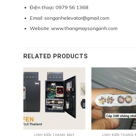
Điện thoại: 0979 56 1368
Email: songanhelevator@gmail.com
Website: www.thangmaysonganh.com
RELATED PRODUCTS
 MÁY
LINH KIỆN THANG MÁY
LINH KIỆN THANG