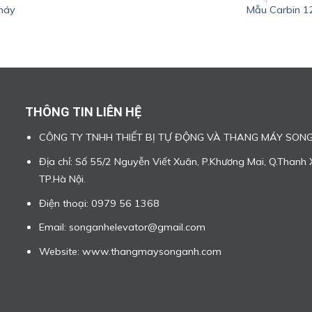
 máy
Mẫu Carbin 1
THÔNG TIN LIÊN HỆ
CÔNG TY TNHH THIẾT BỊ TỰ ĐỘNG VÀ THANG MÁY SON
Địa chỉ: Số 55/2 Nguyễn Viết Xuân, P.Khương Mai, Q.Thanh 
TP.Hà Nội.
Điện thoại: 0979 56 1368
Email: songanhelevator@gmail.com
Website: www.thangmaysonganh.com