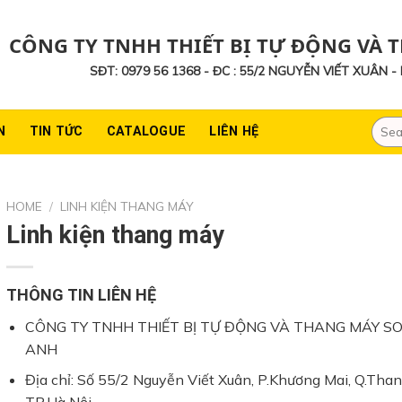
CÔNG TY TNHH THIẾT BỊ TỰ ĐỘNG VÀ 
SĐT: 0979 56 1368 - ĐC : 55/2 NGUYỄN VIẾT XUÂN 
Searc
N
TIN TỨC
CATALOGUE
LIÊN HỆ
for:
HOME
/
LINH KIỆN THANG MÁY
Linh kiện thang máy
THÔNG TIN LIÊN HỆ
CÔNG TY TNHH THIẾT BỊ TỰ ĐỘNG VÀ THANG MÁY S
ANH
Địa chỉ: Số 55/2 Nguyễn Viết Xuân, P.Khương Mai, Q.Than