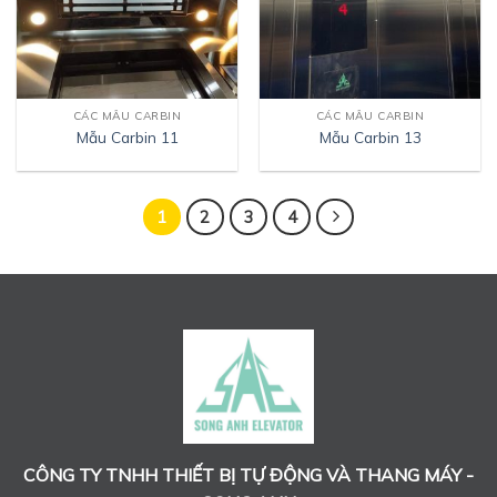
CÁC MẪU CARBIN
CÁC MẪU CARBIN
Mẫu Carbin 11
Mẫu Carbin 13
1
2
3
4
CÔNG TY TNHH THIẾT BỊ TỰ ĐỘNG VÀ THANG MÁY -