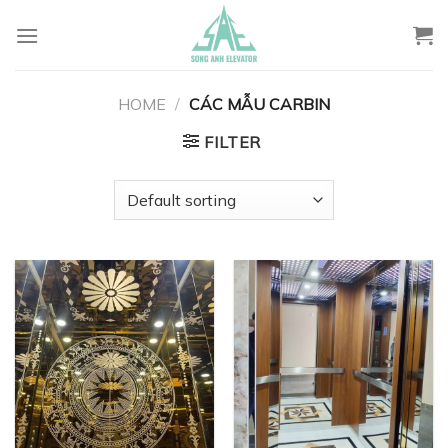
Chuyển
đến
nội
dung
HOME
/
CÁC MẪU CARBIN
FILTER