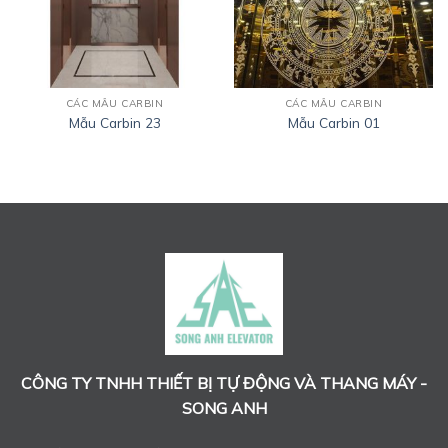
CÁC MẪU CARBIN
CÁC MẪU CARBIN
Mẫu Carbin 23
Mẫu Carbin 01
CÔNG TY TNHH THIẾT BỊ TỰ ĐỘNG VÀ THANG MÁY -
SONG ANH