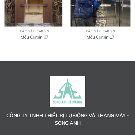
CÁC MẪU CARBIN
CÁC MẪU CARBIN
Mẫu Carbin 07
Mẫu Carbin 17
CÔNG TY TNHH THIẾT BỊ TỰ ĐỘNG VÀ THANG MÁY -
SONG ANH