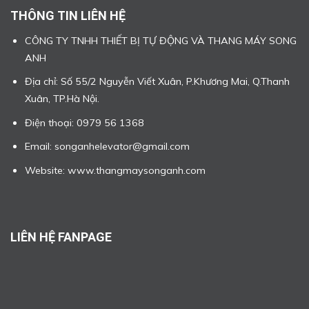
THÔNG TIN LIÊN HỆ
CÔNG TY TNHH THIẾT BỊ TỰ ĐỘNG VÀ THANG MÁY SONG
ANH
Địa chỉ: Số 55/2 Nguyễn Viết Xuân, P.Khương Mai, Q.Thanh
Xuân, TP.Hà Nội.
Điện thoại: 0979 56 1368
Email: songanhelevator@gmail.com
Website: www.thangmaysonganh.com
LIÊN HỆ FANPAGE