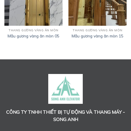
THANG GƯƠNG VÀNG ĂN MÒN
THANG GƯƠNG VÀNG ĂN MÒN
Mẫu gương vàng ăn mòn 05
Mẫu gương vàng ăn mòn 15
CÔNG TY TNHH THIẾT BỊ TỰ ĐỘNG VÀ THANG MÁY -
SONG ANH