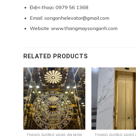
Điện thoại: 0979 56 1368
Email: songanhelevator@gmail.com
Website: www.thangmaysonganh.com
RELATED PRODUCTS
ĂN MÒN
THANG GƯƠNG VÀNG ĂN MÒN
THANG GƯƠNG VÀNG 