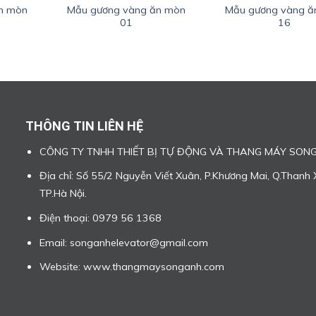
n mòn
Mẫu gương vàng ăn mòn
Mẫu gương vàng ă
01
16
THÔNG TIN LIÊN HỆ
CÔNG TY TNHH THIẾT BỊ TỰ ĐỘNG VÀ THANG MÁY SON
Địa chỉ: Số 55/2 Nguyễn Viết Xuân, P.Khương Mai, Q.Thanh 
TP.Hà Nội.
Điện thoại: 0979 56 1368
Email: songanhelevator@gmail.com
Website: www.thangmaysonganh.com