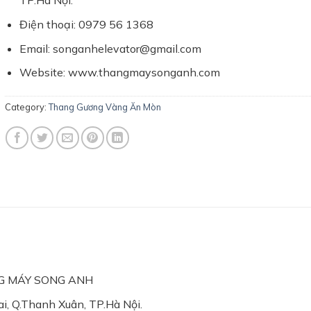
TP.Hà Nội.
Điện thoại: 0979 56 1368
Email: songanhelevator@gmail.com
Website: www.thangmaysonganh.com
Category:
Thang Gương Vàng Ăn Mòn
NG MÁY SONG ANH
i, Q.Thanh Xuân, TP.Hà Nội.