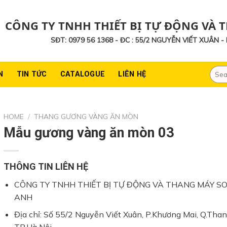
CÔNG TY TNHH THIẾT BỊ TỰ ĐỘNG VÀ 
SĐT: 0979 56 1368 - ĐC : 55/2 NGUYỄN VIẾT XUÂN 
Searc
N
TIN TỨC
CATALOGUE
LIÊN HỆ
for:
HOME
/
THANG GƯƠNG VÀNG ĂN MÒN
Mẫu gương vàng ăn mòn 03
THÔNG TIN LIÊN HỆ
CÔNG TY TNHH THIẾT BỊ TỰ ĐỘNG VÀ THANG MÁY S
ANH
Địa chỉ: Số 55/2 Nguyễn Viết Xuân, P.Khương Mai, Q.Than