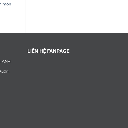
n mòn
LIÊN HỆ FANPAGE
G ANH
Xuân,