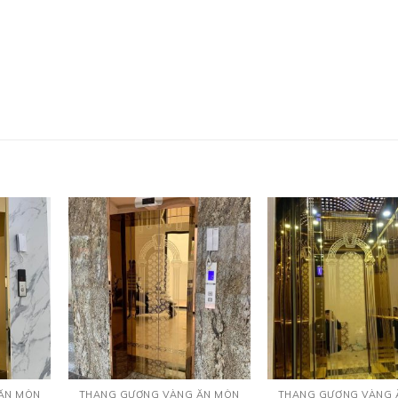
ĂN MÒN
THANG GƯƠNG VÀNG ĂN MÒN
THANG GƯƠNG VÀNG 