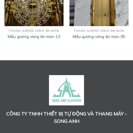
THANG GƯƠNG VÀNG ĂN MÒN
THANG GƯƠNG VÀNG ĂN MÒN
Mẫu gương vàng ăn mòn 13
Mẫu gương vàng ăn mòn 05
CÔNG TY TNHH THIẾT BỊ TỰ ĐỘNG VÀ THANG MÁY -
SONG ANH