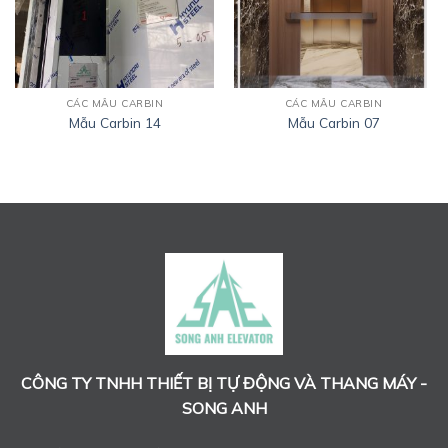
CÁC MẪU CARBIN
CÁC MẪU CARBIN
Mẫu Carbin 14
Mẫu Carbin 07
CÔNG TY TNHH THIẾT BỊ TỰ ĐỘNG VÀ THANG MÁY -
SONG ANH